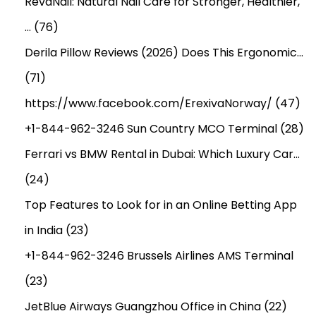
RevaNail: Natural Nail Care for Stronger, Healthier,
…
(76)
Derila Pillow Reviews (2026) Does This Ergonomic…
(71)
https://www.facebook.com/ErexivaNorway/
(47)
+1-844-962-3246 Sun Country MCO Terminal
(28)
Ferrari vs BMW Rental in Dubai: Which Luxury Car…
(24)
Top Features to Look for in an Online Betting App
in India
(23)
+1-844-962-3246 Brussels Airlines AMS Terminal
(23)
JetBlue Airways Guangzhou Office in China
(22)