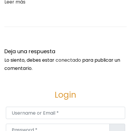
Leer más
i
n
g
s
C
o
Deja una respuesta
n
Lo siento, debes estar
conectado
para publicar un
t
comentario.
i
n
u
Login
e
t
Username or Email
*
o
G
Password
*
r