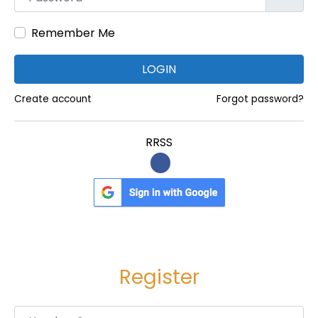
o
Remember Me
w
i
LOGIN
n
P
Create account
Forgot password?
o
p
RRSS
u
l
a
r
i
t
Register
y
Nombre
*