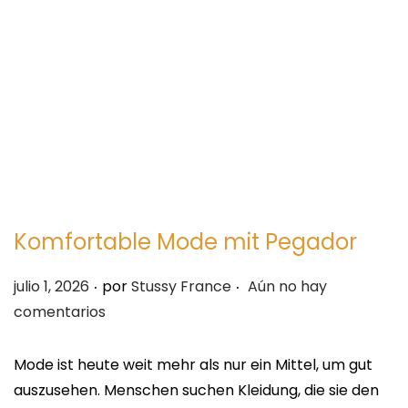
e
e
g
n
a
i
c
d
i
o
ó
n
Komfortable Mode mit Pegador
.
.
P
julio 1, 2026
por
Stussy France
Aún no hay
u
comentarios
b
l
Mode ist heute weit mehr als nur ein Mittel, um gut
i
auszusehen. Menschen suchen Kleidung, die sie den