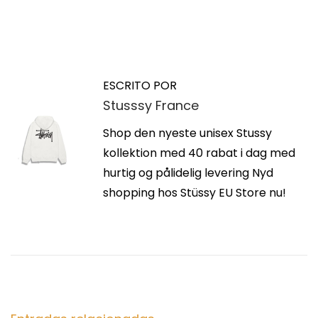
N
E
D
n
e
a
t
l
ESCRITO POR
r
t
Stusssy France
v
a
a
d
Shop den nyeste unisex Stussy
A
e
a
kollektion med 40 rabat i dag med
i
a
hurtig og pålidelig levering Nyd
r
g
n
shopping hos Stüssy EU Store nu!
l
t
i
a
e
n
r
e
c
i
s
o
D
i
r
o