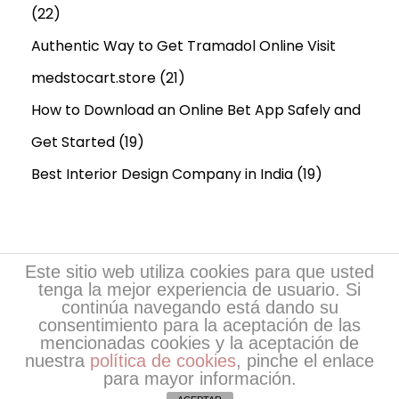
(22)
Authentic Way to Get Tramadol Online Visit
medstocart.store
(21)
How to Download an Online Bet App Safely and
Get Started
(19)
Best Interior Design Company in India
(19)
Este sitio web utiliza cookies para que usted
tenga la mejor experiencia de usuario. Si
continúa navegando está dando su
consentimiento para la aceptación de las
mencionadas cookies y la aceptación de
nuestra
política de cookies
, pinche el enlace
Copyright © 2026
Escritores de EsPoesía
| Desarrollo
para mayor información.
de EsPoesia.com