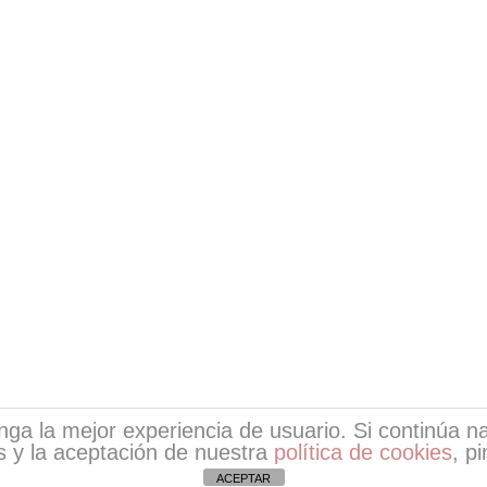
tenga la mejor experiencia de usuario. Si continúa
 y la aceptación de nuestra
política de cookies
, p
ight © 2026
Escritores de EsPoesía
| Desarrollo de EsPoe
ACEPTAR