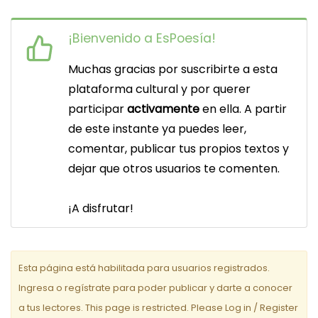
v
¡Bienvenido a EsPoesía!
e
Muchas gracias por suscribirte a esta
g
plataforma cultural y por querer
a
participar
activamente
en ella. A partir
c
de este instante ya puedes leer,
comentar, publicar tus propios textos y
i
dejar que otros usuarios te comenten.
ó
n
¡A disfrutar!
d
e
Esta página está habilitada para usuarios registrados.
e
Ingresa o regístrate para poder publicar y darte a conocer
a tus lectores. This page is restricted. Please Log in / Register