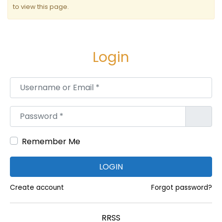
n
to view this page.
t
r
a
Login
d
Username or Email
*
a
s
Password
*
Remember Me
LOGIN
Create account
Forgot password?
RRSS