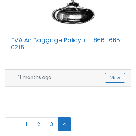
EVA Air Baggage Policy +1–866–666–
0215
...
11 months ago
View
N
Newer posts
1
2
3
4
a