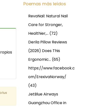
Poemas más leídos
RevaNail: Natural Nail
Care for Stronger,
Healthier,…
(72)
Derila Pillow Reviews
(2026) Does This
propios
Ergonomic…
(65)
https://www.facebook.c
om/ErexivaNorway/
(43)
a tus
JetBlue Airways
Guangzhou Office in