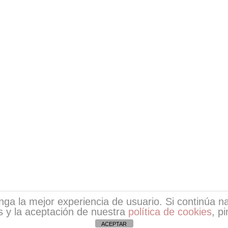
tenga la mejor experiencia de usuario. Si continúa
 y la aceptación de nuestra
política de cookies
, p
ight © 2026
Escritores de EsPoesía
| Desarrollo de EsPoe
ACEPTAR