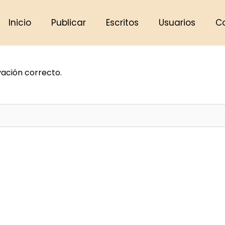
Inicio
Publicar
Escritos
Usuarios
C
vación correcto.