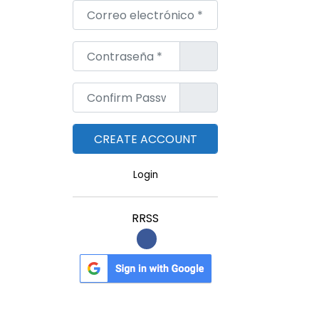
Correo electrónico
*
Contraseña
*
Confirm Password
*
Login
RRSS