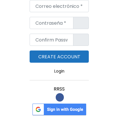
Correo electrónico
*
Contraseña
*
Confirm Password
*
Login
RRSS