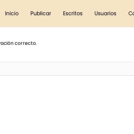
Inicio
Publicar
Escritos
Usuarios
C
vación correcto.