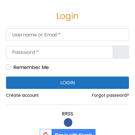
e
e
g
n
Login
a
i
c
d
Username or Email
*
i
o
ó
Password
*
n
Remember Me
LOGIN
Create account
Forgot password?
RRSS