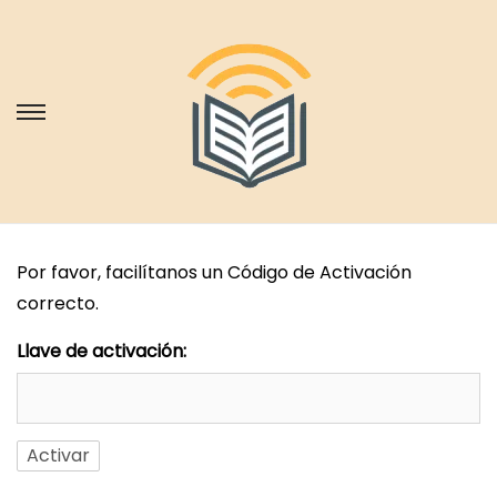
S
S
a
a
l
l
t
t
a
a
Por favor, facilítanos un Código de Activación
r
r
correcto.
a
a
l
l
Llave de activación:
a
c
n
o
a
n
v
t