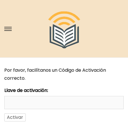
S
S
a
a
l
l
t
t
a
a
Por favor, facilítanos un Código de Activación
r
r
correcto.
a
a
l
l
Llave de activación:
a
c
n
o
a
n
v
t