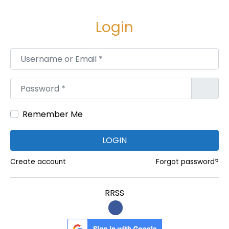
e
e
g
n
Login
a
i
c
d
Username or Email
*
i
o
ó
Password
*
n
Remember Me
LOGIN
Create account
Forgot password?
RRSS