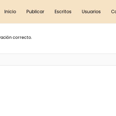
Inicio
Publicar
Escritos
Usuarios
C
vación correcto.