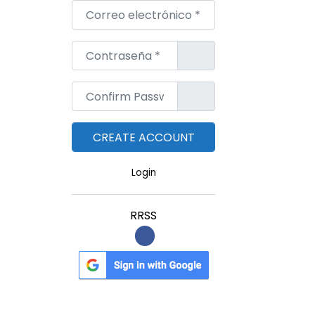
Correo electrónico
*
Contraseña
*
Confirm Password
*
Login
RRSS