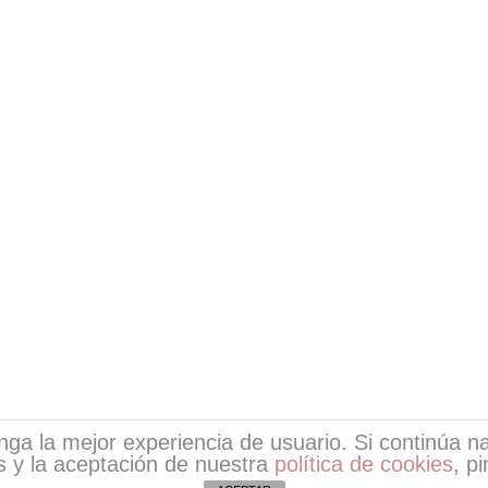
tenga la mejor experiencia de usuario. Si continúa
 y la aceptación de nuestra
política de cookies
, p
ight © 2026
Escritores de EsPoesía
| Desarrollo de EsPoe