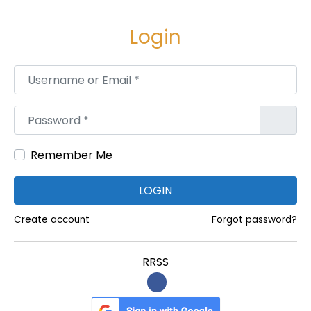
e
e
g
n
Login
a
i
c
d
Username or Email
*
i
o
ó
Password
*
n
Remember Me
LOGIN
Create account
Forgot password?
RRSS