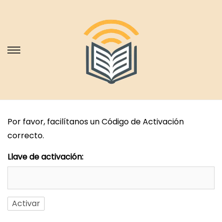
S
S
a
a
l
l
t
t
a
a
Por favor, facilítanos un Código de Activación
r
r
correcto.
a
a
l
l
Llave de activación:
a
c
n
o
a
n
v
t