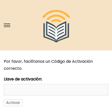
S
S
a
a
l
l
t
t
a
a
Por favor, facilítanos un Código de Activación
r
r
correcto.
a
a
l
l
Llave de activación:
a
c
n
o
a
n
v
t