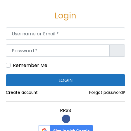
e
e
g
n
Login
a
i
c
d
Username or Email
*
i
o
ó
Password
*
n
Remember Me
LOGIN
Create account
Forgot password?
RRSS