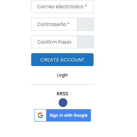
Correo electrónico
*
Contraseña
*
Confirm Password
*
Login
RRSS