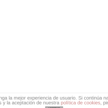
tenga la mejor experiencia de usuario. Si continúa
 y la aceptación de nuestra
política de cookies
, p
ight © 2026
Escritores de EsPoesía
| Desarrollo de EsPoe