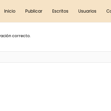
Inicio
Publicar
Escritos
Usuarios
C
vación correcto.