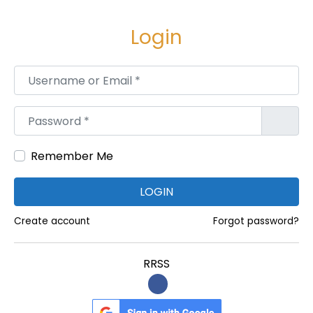
e
e
g
n
Login
a
i
c
d
Username or Email
*
i
o
ó
Password
*
n
Remember Me
LOGIN
Create account
Forgot password?
RRSS