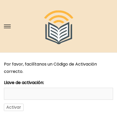
S
S
a
a
l
l
t
t
a
a
Por favor, facilítanos un Código de Activación
r
r
correcto.
a
a
l
l
Llave de activación:
a
c
n
o
a
n
v
t