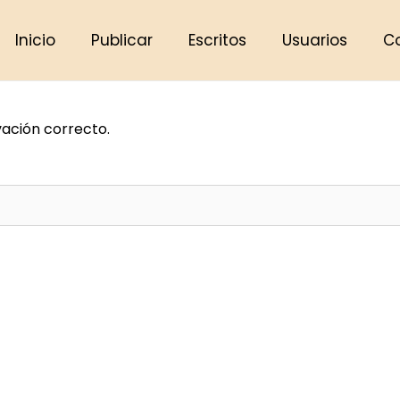
Inicio
Publicar
Escritos
Usuarios
C
vación correcto.