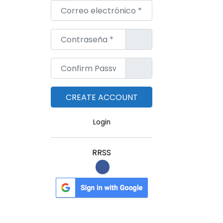
Correo electrónico
*
Contraseña
*
Confirm Password
*
Login
RRSS