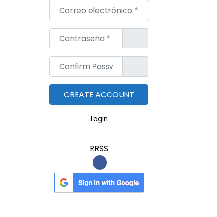
Correo electrónico
*
Contraseña
*
Confirm Password
*
Login
RRSS