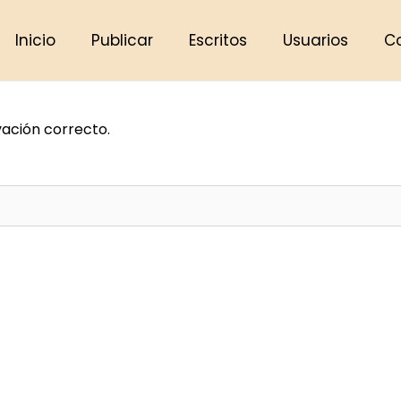
Inicio
Publicar
Escritos
Usuarios
C
vación correcto.