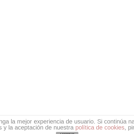
tenga la mejor experiencia de usuario. Si continúa
 y la aceptación de nuestra
política de cookies
, p
ight © 2026
Escritores de EsPoesía
| Desarrollo de EsPoe