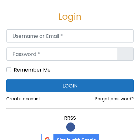
e
e
g
n
Login
a
i
c
d
Username or Email
*
i
o
ó
Password
*
n
Remember Me
LOGIN
Create account
Forgot password?
RRSS