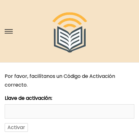
S
S
a
a
l
l
t
t
a
a
Por favor, facilítanos un Código de Activación
r
r
correcto.
a
a
l
l
Llave de activación:
a
c
n
o
a
n
v
t