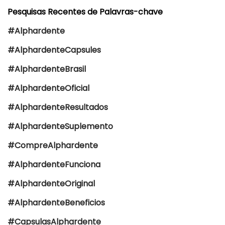
Pesquisas Recentes de Palavras-chave
#Alphardente
#AlphardenteCapsules
#AlphardenteBrasil
#AlphardenteOficial
#AlphardenteResultados
#AlphardenteSuplemento
#CompreAlphardente
#AlphardenteFunciona
#AlphardenteOriginal
#AlphardenteBeneficios
#CapsulasAlphardente