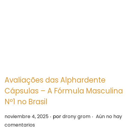
e
e
g
n
a
i
c
d
i
o
ó
n
Avaliações das Alphardente
Cápsulas – A Fórmula Masculina
Nº1 no Brasil
.
.
P
noviembre 4, 2025
por
drony grom
Aún no hay
u
comentarios
b