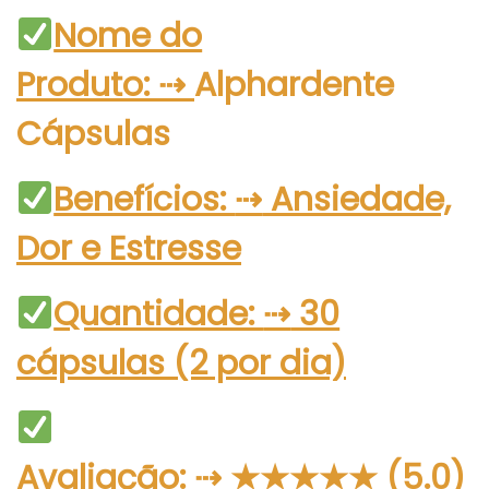
l
Nome do
i
Produto:
⇢
Alphardente
c
a
C
á
psulas
d
o
Benefícios:
⇢
Ansiedade,
e
l
Dor e Estresse
Quantidade:
⇢
30
cápsulas (2 por dia)
Avaliação:
⇢
★★★★★
(5.0)