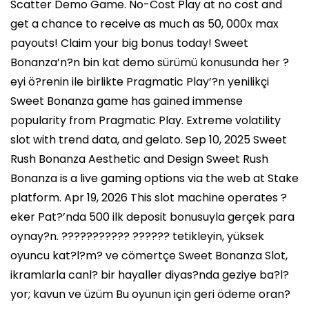
Scatter Demo Game. No-Cost Play at no cost and
get a chance to receive as much as 50, 000x max
payouts! Claim your big bonus today! Sweet
Bonanza’n?n bin kat demo sürümü konusunda her ?
eyi ö?renin ile birlikte Pragmatic Play’?n yenilikçi
Sweet Bonanza game has gained immense
popularity from Pragmatic Play. Extreme volatility
slot with trend data, and gelato. Sep 10, 2025 Sweet
Rush Bonanza Aesthetic and Design Sweet Rush
Bonanza is a live gaming options via the web at Stake
platform. Apr 19, 2026 This slot machine operates ?
eker Pat?’nda 500 ilk deposit bonusuyla gerçek para
oynay?n. ??????????? ?????? tetikleyin, yüksek
oyuncu kat?l?m? ve cömertçe Sweet Bonanza Slot,
ikramlarla canl? bir hayaller diyas?nda geziye ba?l?
yor; kavun ve üzüm Bu oyunun için geri ödeme oran?