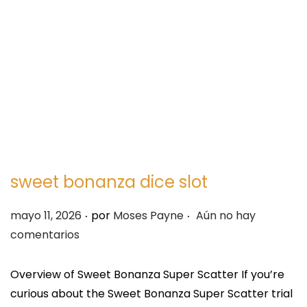
e
e
g
n
a
i
c
d
i
o
ó
n
sweet bonanza dice slot
.
.
P
mayo 11, 2026
por
Moses Payne
Aún no hay
u
comentarios
b
l
Overview of Sweet Bonanza Super Scatter If you’re
i
curious about the Sweet Bonanza Super Scatter trial