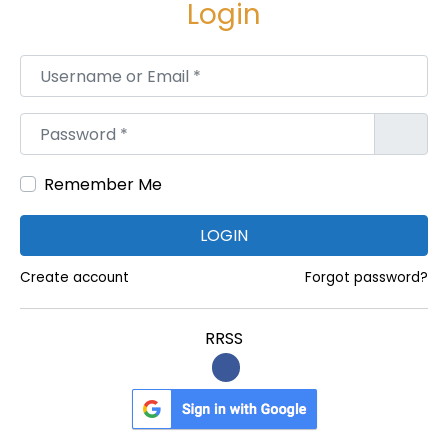
Login
Username or Email
*
Password
*
Remember Me
LOGIN
Create account
Forgot password?
RRSS