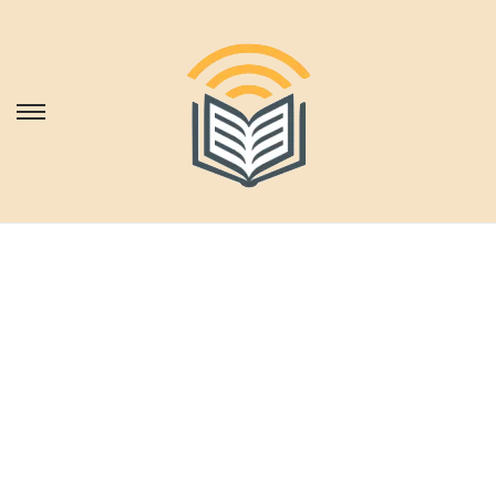
S
S
a
a
l
l
t
t
a
a
r
r
a
a
l
l
a
c
n
o
a
n
v
t