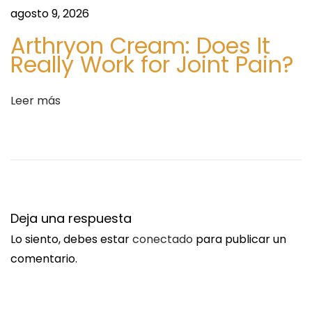
agosto 9, 2026
Arthryon Cream: Does It
Really Work for Joint Pain?
Leer más
Deja una respuesta
Lo siento, debes estar
conectado
para publicar un
comentario.