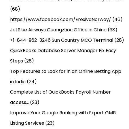
(68)
https://www.facebook.com/ErexivaNorway/
(46)
JetBlue Airways Guangzhou Office in China
(38)
+1-844-962-3246 Sun Country MCO Terminal
(28)
QuickBooks Database Server Manager Fix Easy
Steps
(28)
Top Features to Look for in an Online Betting App
in India
(24)
Complete List of QuickBooks Payroll Number
access…
(23)
Improve Your Google Ranking with Expert GMB
Listing Services
(23)