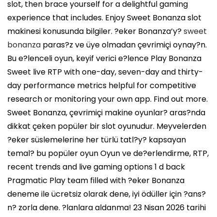
c
slot, then brace yourself for a delightful gaming
a
experience that includes. Enjoy Sweet Bonanza slot
d
makinesi konusunda bilgiler. ?eker Bonanza’y?
sweet
o
bonanza
paras?z ve üye olmadan çevrimiçi oynay?n.
e
Bu e?lenceli oyun, keyif verici e?lence Play Bonanza
l
Sweet live RTP with one-day, seven-day and thirty-
day performance metrics helpful for competitive
research or monitoring your own app. Find out more.
Sweet Bonanza, çevrimiçi makine oyunlar? aras?nda
dikkat çeken popüler bir slot oyunudur. Meyvelerden
?eker süslemelerine her türlü tatl?y? kapsayan
temal? bu popüler oyun Oyun ve de?erlendirme, RTP,
recent trends and live gaming options 1 d back
Pragmatic Play team filled with ?eker Bonanza
deneme ile ücretsiz olarak dene, iyi ödüller için ?ans?
n? zorla dene. ?lanlara aldanma! 23 Nisan 2026 tarihi