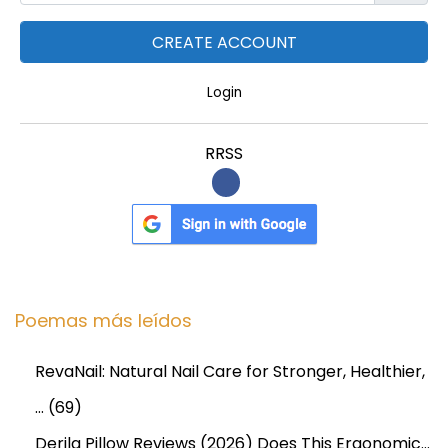
Login
RRSS
Poemas más leídos
RevaNail: Natural Nail Care for Stronger, Healthier,
…
(69)
Derila Pillow Reviews (2026) Does This Ergonomic…