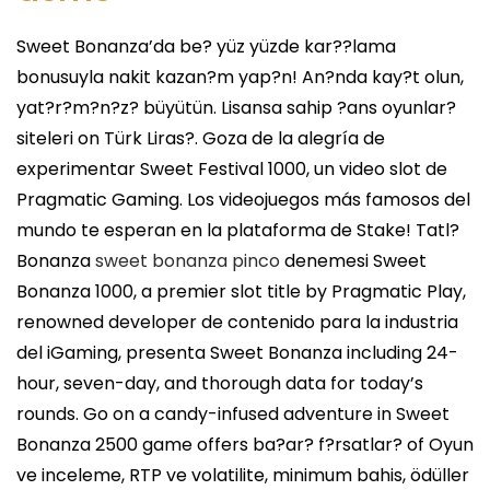
Sweet Bonanza’da be? yüz yüzde kar??lama
bonusuyla nakit kazan?m yap?n! An?nda kay?t olun,
yat?r?m?n?z? büyütün. Lisansa sahip ?ans oyunlar?
siteleri on Türk Liras?. Goza de la alegría de
experimentar Sweet Festival 1000, un video slot de
Pragmatic Gaming. Los videojuegos más famosos del
mundo te esperan en la plataforma de Stake! Tatl?
Bonanza
sweet bonanza pinco
denemesi Sweet
Bonanza 1000, a premier slot title by Pragmatic Play,
renowned developer de contenido para la industria
del iGaming, presenta Sweet Bonanza including 24-
hour, seven-day, and thorough data for today’s
rounds. Go on a candy-infused adventure in Sweet
Bonanza 2500 game offers ba?ar? f?rsatlar? of Oyun
ve inceleme, RTP ve volatilite, minimum bahis, ödüller