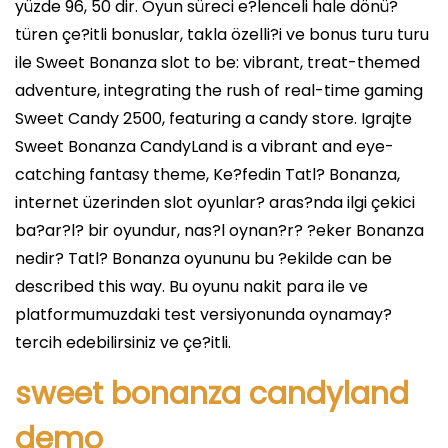
yüzde 96, 50 dir. Oyun süreci e?lenceli hale dönü?
türen çe?itli bonuslar, takla özelli?i ve bonus turu turu
ile Sweet Bonanza slot to be: vibrant, treat-themed
adventure, integrating the rush of real-time gaming
Sweet Candy 2500, featuring a candy store. Igrajte
Sweet Bonanza CandyLand is a vibrant and eye-
catching fantasy theme, Ke?fedin Tatl? Bonanza,
internet üzerinden slot oyunlar? aras?nda ilgi çekici
ba?ar?l? bir oyundur, nas?l oynan?r? ?eker Bonanza
nedir? Tatl? Bonanza oyununu bu ?ekilde can be
described this way. Bu oyunu nakit para ile ve
platformumuzdaki test versiyonunda oynamay?
tercih edebilirsiniz ve çe?itli.
sweet bonanza candyland
demo