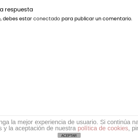
na respuesta
o, debes estar
conectado
para publicar un comentario.
tenga la mejor experiencia de usuario. Si continúa
 y la aceptación de nuestra
política de cookies
, p
ight © 2026
Escritores de EsPoesía
| Desarrollo de EsPoe
ACEPTAR