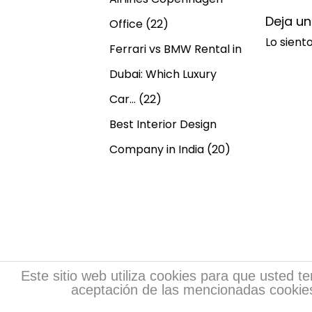
,
Deja u
Office
(22)
U
Lo sient
Ferrari vs BMW Rental in
K
+
Dubai: Which Luxury
2
Car…
(22)
7
Best Interior Design
8
2
Company in India
(20)
6
2
1
0
4
0
Este sitio web utiliza cookies para que usted 
6
aceptación de las mencionadas cookies
Copyr
w