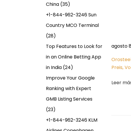
n
China
(35)
C
t
a
+1-844-962-3246 Sun
n
Country MCO Terminal
r
a
(28)
d
a
a
agosto 8
Top Features to Look for
,
in an Online Betting App
d
Orostee
A
in India
(24)
Preis, V
u
a
Improve Your Google
s
Leer má
t
Ranking with Expert
s
r
GMB Listing Services
a
(23)
l
i
+1-844-962-3246 KLM
a
Airlines Copenhagen