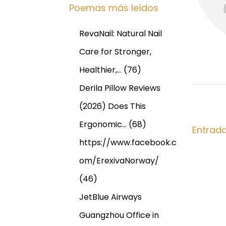
a
Poemas más leídos
e
a
r
c
c
RevaNail: Natural Nail
i
o
o
u
Care for Stronger,
i
r
r
Healthier,…
(76)
:
t
ó
Derila Pillow Reviews
c
(2026) Does This
a
n
s
Ergonomic…
(68)
Entrad
e
d
https://www.facebook.c
i
om/ErexivaNorway/
n
e
U
(46)
S
e
JetBlue Airways
A
Guangzhou Office in
,