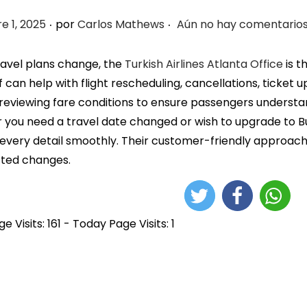
.
.
e 1, 2025
por
Carlos Mathews
Aún no hay comentario
travel plans change, the
Turkish Airlines Atlanta Office
is t
f can help with flight rescheduling, cancellations, ticket u
n reviewing fare conditions to ensure passengers understa
you need a travel date changed or wish to upgrade to Bu
every detail smoothly. Their customer-friendly approach
ted changes.
e Visits: 161 - Today Page Visits: 1