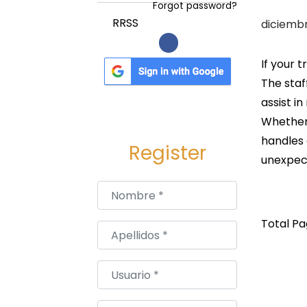
a
i
Forgot password?
c
d
P
RRSS
diciembr
i
o
u
ó
b
If your 
n
l
The staf
i
assist i
c
Whether 
a
handles 
Register
d
unexpec
o
Nombre
*
e
l
Total Pag
Apellidos
*
Usuario
*